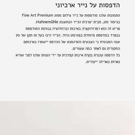
הדפסות על נייר ארכיוני
התמונות שלנו מודפסות על נייר צילום מסוג Fine Art Premium
בגימור מט, מבית יצרנית הנייר הנחשבת Hahnemühle.
פריט זה הוא רפרודוקציה באיכות וברזולוציה גבוהות המודפסת
בנפרד במדפסת מיוחדת בפורמט גדול. הנייר הינו בעל תו תקן של 70
שנה המבטיח כי הצבעים והפיגמנט של ההדפס יישמרו באיכותם
המקורית גם לאחר כמה עשורים.
כל הדפסה עוברת בקרת איכות קפדנית על ידי הצוות שלנו לפני שהיא
נארזת באריזה ייעודית.