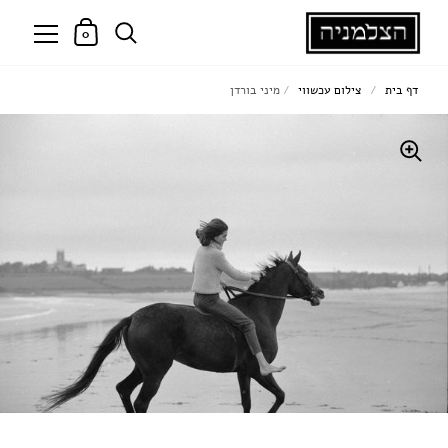
0
דף בית
/
צילום עכשווי
/
מיני בורדן