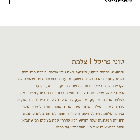
משלוחים והחזרות
טוני פריסל | צלמת
אנטואנט פריסל בייקון, הידועה בשם טוני פריסל, נולדה בניו יורק
בשנת 1907. היא הוכשרה כשחקנית ועבדה בפרסום לפני שהחלה את
הקריירה שלה בצילום בתחילת שנות ה-30. פריסל, בעיקר
אוטודידקט, מצאה עבודה בווג תחילה ככותבת כתוביות, ולאחר מכן
כצלמת אופנה. מ-1941 עד 1950, היא עבדה עבור הארפר'ס בזאר, אך
עבודתה עבור הצלב האדום האמריקני ומאוחר יותר חיל צבא הנשים
במהלך מלחמת העולם השנייה עודדה אותה לקראת צילום עיתונות.
החוויות המגוונות שלה והרקע הלא שגרתי שלה בצילום הם שהביאו
אותה להוציא דוגמניות...מהסטודיו אל החוץ.