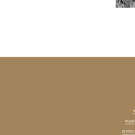
ר
שובות
והחזרות