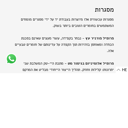
מסגרות
מסגרות עכשווית אלו מיוצרות בעבודת יד על ידי מסגרים מומחים
המשתמשים בחומרים הטובים ביותר בשוק.
פרופיל פורניר עץ
- נבחר בקפידה, עשוי מעצים שאינם בסכנת
הכחדה ומאוחסן בזהירות תוך הקפדה על עדינותם של חומרים טבעיים
אלה.
פרופיל אלומיניום בגימור מט
- מתכת היי-טק המשלבת שני
HE
יתרונות: קלילות וחוזק. תהליך הייצור הייחודי מבליט את המרקם
הטבעי של האלומיניום ויוצר מראה עדין ומתוחכם.
-
רוחב: 8 מ"מ | 0.314 אינץ'