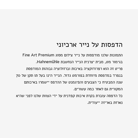
הדפסות על נייר ארכיוני
התמונות שלנו מודפסות על נייר צילום מסוג Fine Art Premium
בגימור מט, מבית יצרנית הנייר הנחשבת Hahnemühle.
פריט זה הוא רפרודוקציה באיכות וברזולוציה גבוהות המודפסת
בנפרד במדפסת מיוחדת בפורמט גדול. הנייר הינו בעל תו תקן של 70
שנה המבטיח כי הצבעים והפיגמנט של ההדפס יישמרו באיכותם
המקורית גם לאחר כמה עשורים.
כל הדפסה עוברת בקרת איכות קפדנית על ידי הצוות שלנו לפני שהיא
נארזת באריזה ייעודית.