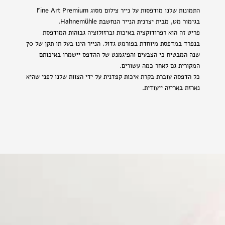
התמונות שלנו מודפסות על נייר צילום מסוג Fine Art Premium
בגימור מט, מבית יצרנית הנייר הנחשבת Hahnemühle.
פריט זה הוא רפרודוקציה באיכות וברזולוציה גבוהות המודפסת
בנפרד במדפסת מיוחדת בפורמט גדול. הנייר הינו בעל תו תקן של 70
שנה המבטיח כי הצבעים והפיגמנט של ההדפס יישמרו באיכותם
המקורית גם לאחר כמה עשורים.
כל הדפסה עוברת בקרת איכות קפדנית על ידי הצוות שלנו לפני שהיא
נארזת באריזה ייעודית.