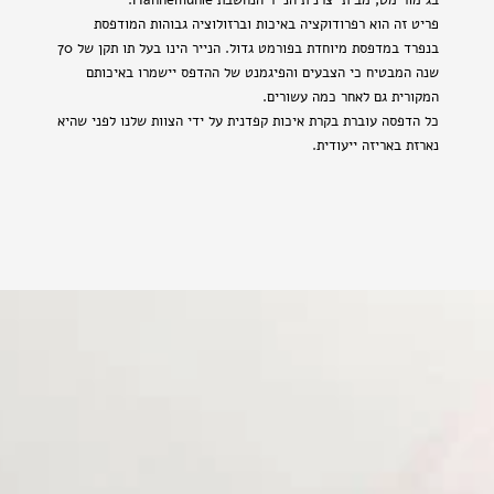
בגימור מט, מבית יצרנית הנייר הנחשבת Hahnemühle.
פריט זה הוא רפרודוקציה באיכות וברזולוציה גבוהות המודפסת
בנפרד במדפסת מיוחדת בפורמט גדול. הנייר הינו בעל תו תקן של 70
שנה המבטיח כי הצבעים והפיגמנט של ההדפס יישמרו באיכותם
המקורית גם לאחר כמה עשורים.
כל הדפסה עוברת בקרת איכות קפדנית על ידי הצוות שלנו לפני שהיא
נארזת באריזה ייעודית.