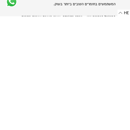
המשתמשים בחומרים הטובים ביותר בשוק.
HE
פרופיל פורניר עץ
- נבחר בקפידה, עשוי מעצים שאינם בסכנת
הכחדה ומאוחסן בזהירות תוך הקפדה על עדינותם של חומרים טבעיים
אלה.
פרופיל אלומיניום בגימור מט
- מתכת היי-טק המשלבת שני
יתרונות: קלילות וחוזק. תהליך הייצור הייחודי מבליט את המרקם
הטבעי של האלומיניום ויוצר מראה עדין ומתוחכם.
-
רוחב: 8 מ"מ | 0.314 אינץ'