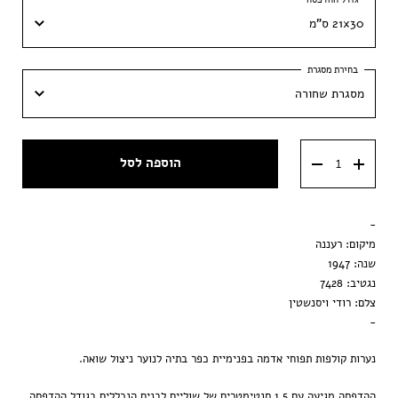
21x30 ס"מ
21x30 ס"מ
מסגרת שחורה
30x42 ס״מ
מסגרת שחורה
40x60 ס״מ
הוספה לסל
מסגרת וונגה
50x70 ס״מ
מסגרת ענבר
-
הדפסה בלבד
מיקום: רעננה
שנה: 1947
נגטיב: 7428
צלם: רודי ויסנשטין
-
נערות קולפות תפוחי אדמה בפנימיית כפר בתיה לנוער ניצול שואה.
ההדפסה מגיעה עם 1.5 סנטימטרים של שוליים לבנים הנכללים בגודל ההדפסה