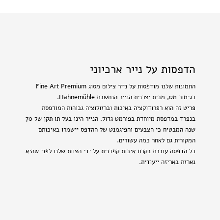
הדפסות על נייר ארכיוני
התמונות שלנו מודפסות על נייר צילום מסוג Fine Art Premium
בגימור מט, מבית יצרנית הנייר הנחשבת Hahnemühle.
פריט זה הוא רפרודוקציה באיכות וברזולוציה גבוהות המודפסת
בנפרד במדפסת מיוחדת בפורמט גדול. הנייר הינו בעל תו תקן של 70
שנה המבטיח כי הצבעים והפיגמנט של ההדפס יישמרו באיכותם
המקורית גם לאחר כמה עשורים.
כל הדפסה עוברת בקרת איכות קפדנית על ידי הצוות שלנו לפני שהיא
נארזת באריזה ייעודית.