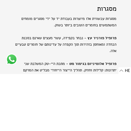
מסגרות
מסגרות עכשווית אלו מיוצרות בעבודת יד על ידי מסגרים מומחים
המשתמשים בחומרים הטובים ביותר בשוק.
פרופיל פורניר עץ
- נבחר בקפידה, עשוי מעצים שאינם בסכנת
הכחדה ומאוחסן בזהירות תוך הקפדה על עדינותם של חומרים טבעיים
אלה.
פרופיל אלומיניום בגימור מט
- מתכת היי-טק המשלבת שני
יתרונות: קלילות וחוזק. תהליך הייצור הייחודי מבליט את המרקם
HE
הטבעי של האלומיניום ויוצר מראה עדין ומתוחכם.
-
רוחב: 8 מ"מ | 0.314 אינץ'