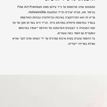
התמונות שלנו מודפסות על נייר צילום מסוג Fine Art Premium
בגימור מט, מבית יצרנית הנייר הנחשבת Hahnemühle.
פריט זה הוא רפרודוקציה באיכות וברזולוציה גבוהות המודפסת
בנפרד במדפסת מיוחדת בפורמט גדול. הנייר הינו בעל תו תקן של 70
שנה המבטיח כי הצבעים והפיגמנט של ההדפס יישמרו באיכותם
המקורית גם לאחר כמה עשורים.
כל הדפסה עוברת בקרת איכות קפדנית על ידי הצוות שלנו לפני שהיא
נארזת באריזה ייעודית.