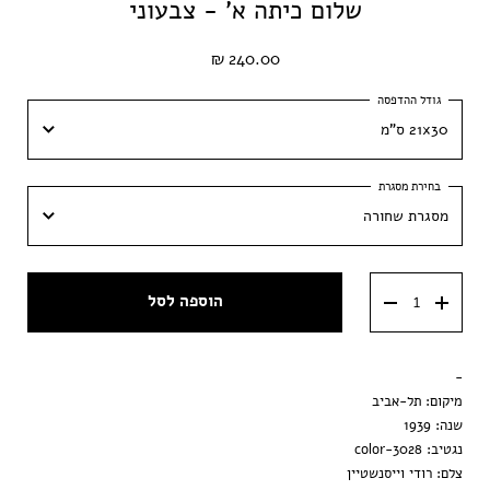
שלום כיתה א' - צבעוני
240.00 ₪
21x30 ס"מ
21x30 ס"מ
מסגרת שחורה
30x42 ס״מ
מסגרת שחורה
40x60 ס״מ
הוספה לסל
מסגרת ענבר
50x70 ס״מ
מסגרת וונגה
-
הדפסה בלבד
מיקום: תל-אביב
שנה: 1939
נגטיב: 3028-color
צלם: רודי וייסנשטיין