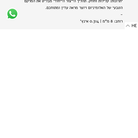
יתרונות: קלילות וחוזק. תהליך הייצור הייחודי מבליט את המרקם
הטבעי של האלומיניום ויוצר מראה עדין ומתוחכם.
-
רוחב: 8 מ"מ | 0.314 אינץ'
HE