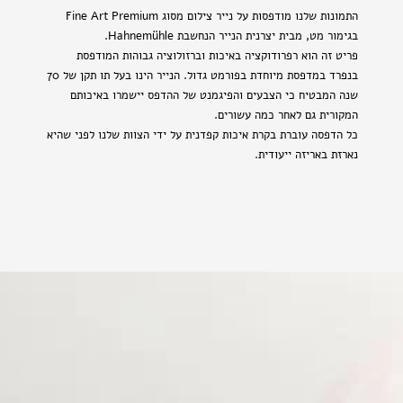
התמונות שלנו מודפסות על נייר צילום מסוג Fine Art Premium
בגימור מט, מבית יצרנית הנייר הנחשבת Hahnemühle.
פריט זה הוא רפרודוקציה באיכות וברזולוציה גבוהות המודפסת
בנפרד במדפסת מיוחדת בפורמט גדול. הנייר הינו בעל תו תקן של 70
שנה המבטיח כי הצבעים והפיגמנט של ההדפס יישמרו באיכותם
המקורית גם לאחר כמה עשורים.
כל הדפסה עוברת בקרת איכות קפדנית על ידי הצוות שלנו לפני שהיא
נארזת באריזה ייעודית.