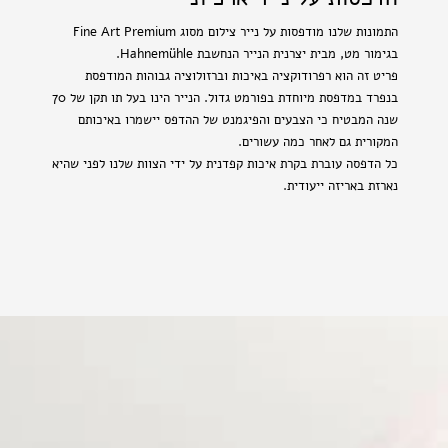
התמונות שלנו מודפסות על נייר צילום מסוג Fine Art Premium
בגימור מט, מבית יצרנית הנייר הנחשבת Hahnemühle.
פריט זה הוא רפרודוקציה באיכות וברזולוציה גבוהות המודפסת
בנפרד במדפסת מיוחדת בפורמט גדול. הנייר הינו בעל תו תקן של 70
שנה המבטיח כי הצבעים והפיגמנט של ההדפס יישמרו באיכותם
המקורית גם לאחר כמה עשורים.
כל הדפסה עוברת בקרת איכות קפדנית על ידי הצוות שלנו לפני שהיא
נארזת באריזה ייעודית.