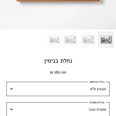
נחלת בנימין
280.00 ₪
21x30 ס"מ
21x30 ס"מ
מסגרת ענבר
30x42 ס״מ