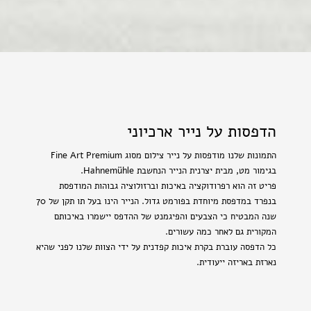
הדפסות על נייר ארכיוני
התמונות שלנו מודפסות על נייר צילום מסוג Fine Art Premium
בגימור מט, מבית יצרנית הנייר הנחשבת Hahnemühle.
פריט זה הוא רפרודוקציה באיכות וברזולוציה גבוהות המודפסת
בנפרד במדפסת מיוחדת בפורמט גדול. הנייר הינו בעל תו תקן של 70
שנה המבטיח כי הצבעים והפיגמנט של ההדפס יישמרו באיכותם
המקורית גם לאחר כמה עשורים.
כל הדפסה עוברת בקרת איכות קפדנית על ידי הצוות שלנו לפני שהיא
נארזת באריזה ייעודית.