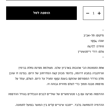
מסגרת ענבר
40x60 ס״מ
הוספה לסל
מסגרת וונגה
50x70 ס״מ
מסגרת שחורה
-
הדפסה בלבד
מיקום: תל-אביב
שנה: 1954
נגטיב: 24177
צלם: רודי וייסנשטיין
-
אחת התמונות הכי אהובות בארכיון שלנו. מצולמת מפינת נחלת בנימין
וגרוזנברג במבט דרומה, כלומר מכוון קצה המדרחוב של היום. בפינה זו שוכן
מלון נורדוי המפורסם שהוקם בשנת 1952 ופעיל עד היום. הצלם, עמד על
מרפסת מבנה סמוך כדי לצלם מזווית גבוהה זו.
ההדפסה מגיעה עם 1.5 סנטימטרים של שוליים לבנים הנכללים בגודל ההדפסה
ההדמיה להמחשה בלבד. ייתכנו שינויים קלים בין המוצר בפועל לתמונה.