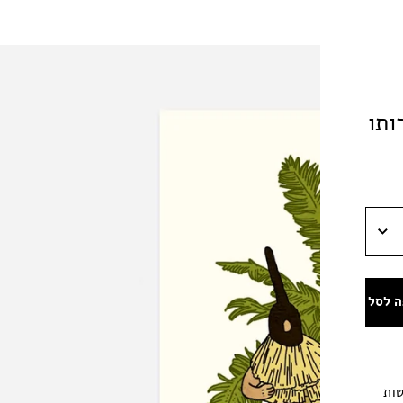
ותו
ה לסל
טות