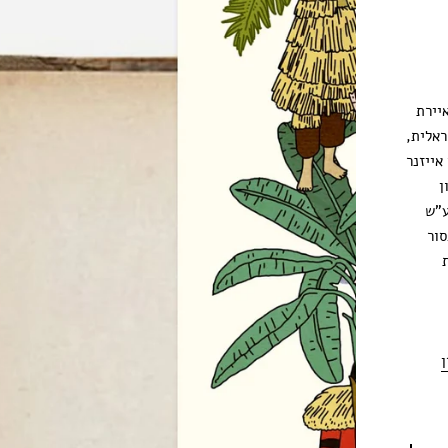
יירת
ראלית,
אייזנר
ן
ע"ש
סור
ן