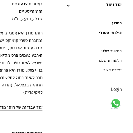
באיורים צבעוניים
עוד ועוד
מזרקה
והומוריסטיים
כבאים
גודל 5.5x 15 ס"מ
הסלון
יונים
צילומי סטודיו
רותו מודן היא אמנית, מא
ומחברת ספרי קומיקס יש
אהבה עצמית
זוכת עיטור אנדרסן, פרס 
הסיפור שלנו
קופידון
וארבע פעמים פרס מוזיאו
הלקוחות שלנו
ישראל לאיור ספר ילדים 
קליאופטרה
בן-יצחק. מודן היא פרופ
יצירת קשר
מים בששון
חבר לאיור בחוג לתקשורת
חזותית בבצלאל. (תודה
ג'ירפות
Login
לויקיפדיה)
-
הליכת דוגמנית
עוד עבודות של רותו מוד
סרנדה
שואו טיים