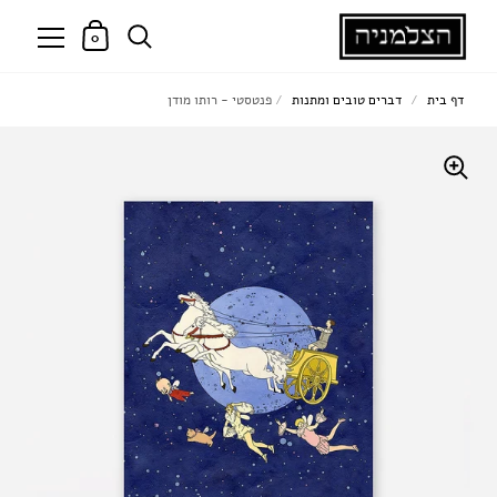
0
דף בית
/
דברים טובים ומתנות
/
פנטסטי - רותו מודן