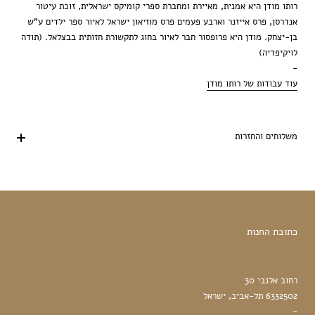
רותו מודן היא אמנית, מאיירת ומחברת ספרי קומיקס ישראלית, זוכת עיטור
אנדרסן, פרס אייזנר וארבע פעמים פרס מוזיאון ישראל לאיור ספר ילדים ע"ש
בן-יצחק. מודן היא פרופסור חבר לאיור בחוג לתקשורת חזותית בבצלאל. (תודה
לויקיפדיה)
-
עוד עבודות של רותו מודן
משלוחים והחזרות
כתובת החנות
רחוב אלנבי 30
6332502 תל-אביב, ישראל
-