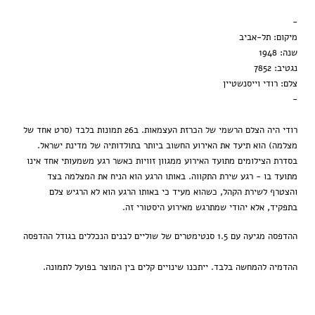
מסגרת ענבר
-
הדפסה בלבד
מיקום: תל-אביב
שנה: 1948
נגטיב: 7852
צלם: רודי וייסנשטיין
-
רודי היה הצלם הרשמי של הכרזת העצמאות. ב26 תמונות בלבד (סרט אחד של
מצלמה) הוא תיעד את האירוע החשוב ביותר בתולדותיה של מדינת ישראל.
בסדרת הצילומים מתועד האירוע ממגוון זוויות כאשר רגע משמעותי אחד אינו
מתועד בו - רגע שירת התקווה. באותו הרגע הוא הניח את המצלמה בצד
והצטרף לשירת הקהל, כשהוא מעיד כי באותו הרגע הוא לא הרגיש צלם
בתפקיד, אלא יהודי שמתרגש מאירוע היסטורי זה.
ההדפסה מגיעה עם 1.5 סנטימטרים של שוליים לבנים הנכללים בגודל ההדפסה
ההדמיה להמחשה בלבד. ייתכנו שינויים קלים בין המוצר בפועל לתמונה.