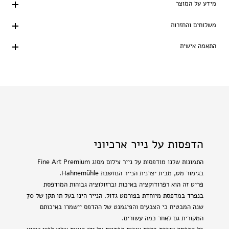
מידע על המוצר
משלוחים והחזרות
התאמה אישית
הדפסות על נייר ארכיוני
התמונות שלנו מודפסות על נייר צילום מסוג Fine Art Premium
בגימור מט, מבית יצרנית הנייר הנחשבת Hahnemühle.
פריט זה הוא רפרודוקציה באיכות וברזולוציה גבוהות המודפסת
בנפרד במדפסת מיוחדת בפורמט גדול. הנייר הינו בעל תו תקן של 70
שנה המבטיח כי הצבעים והפיגמנט של ההדפס יישמרו באיכותם
המקורית גם לאחר כמה עשורים.