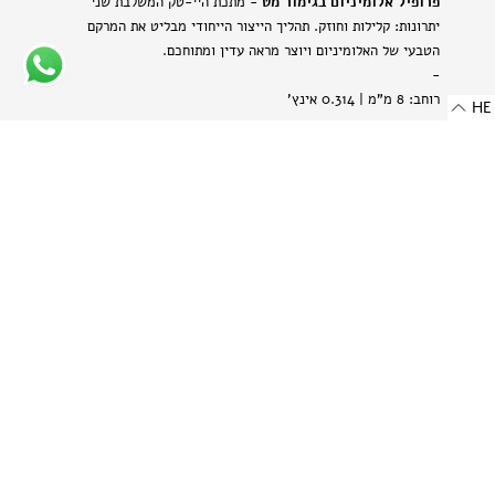
פרופיל אלומיניום בגימור מט
- מתכת היי-טק המשלבת שני
יתרונות: קלילות וחוזק. תהליך הייצור הייחודי מבליט את המרקם
הטבעי של האלומיניום ויוצר מראה עדין ומתוחכם.
-
רוחב: 8 מ"מ | 0.314 אינץ'
HE