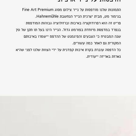
התמונות שלנו מודפסות על נייר צילום מסוג Fine Art Premium
בגימור מט, מבית יצרנית הנייר הנחשבת Hahnemühle.
פריט זה הוא רפרודוקציה באיכות וברזולוציה גבוהות המודפסת
בנפרד במדפסת מיוחדת בפורמט גדול. הנייר הינו בעל תו תקן של 70
שנה המבטיח כי הצבעים והפיגמנט של ההדפס יישמרו באיכותם
המקורית גם לאחר כמה עשורים.
כל הדפסה עוברת בקרת איכות קפדנית על ידי הצוות שלנו לפני שהיא
נארזת באריזה ייעודית.