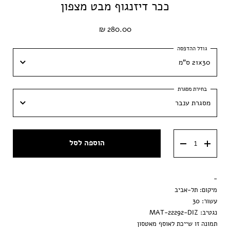
ככר דיזנגוף מבט מצפון
280.00 ₪
21x30 ס"מ
21x30 ס"מ
מסגרת ענבר
30x42 ס״מ
מסגרת ענבר
40x60 ס״מ
הוספה לסל
מסגרת וונגה
50x70 ס״מ
מסגרת שחורה
-
הדפסה בלבד
מיקום: תל-אביב
עשור: 30
נגטיב: MAT-22292-DIZ
תמונה זו שייכת לאוסף מאטסון