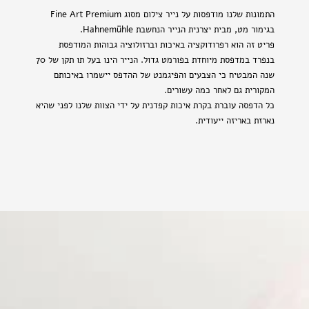
התמונות שלנו מודפסות על נייר צילום מסוג Fine Art Premium
בגימור מט, מבית יצרנית הנייר הנחשבת Hahnemühle.
פריט זה הוא רפרודוקציה באיכות וברזולוציה גבוהות המודפסת
בנפרד במדפסת מיוחדת בפורמט גדול. הנייר הינו בעל תו תקן של 70
שנה המבטיח כי הצבעים והפיגמנט של ההדפס יישמרו באיכותם
המקורית גם לאחר כמה עשורים.
כל הדפסה עוברת בקרת איכות קפדנית על ידי הצוות שלנו לפני שהיא
נארזת באריזה ייעודית.