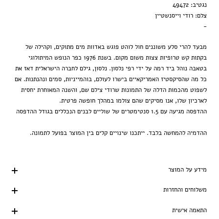
נגטיב: 49472
צלם: רודי וייסנשטיין
-
מבעד להרי סלע משוננים חול לוהט פוגש באדוות מים מתוקים, וקהילה של
בקתות קש טרופיות צצות משום מקום. בשנת 1976 כפר הנופש המיתולוגי
בטאבה נוהל ביד רמה על ידי רפי נלסון. נלסון, גילם לחברה הישראלית דאז את
כל מה שהסיקסטיז האמריקאיים בישרו לעולם, בוהמייניות, סמים ונהנתנות. אם
לשפוט מהכמות הדלה של התמונות שרודי צילם שם, והשנה המאוחרת יחסית
לארכיון שלו, אנו מסיקים שהם צולמו במהלך חופשה פרטית.
ההדפסה מגיעה עם 1.5 סנטימטרים של שוליים לבנים הנכללים בגודל ההדפסה
ההדמיה להמחשה בלבד. ייתכנו שינויים קלים בין המוצר בפועל לתמונה.
מידע על המוצר
משלוחים והחזרות
התאמה אישית