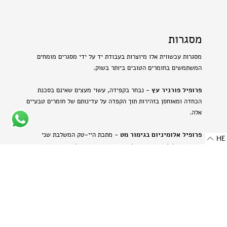
מסגרות
מסגרות עכשווית אלו מיוצרות בעבודת יד על ידי מסגרים מומחים
המשתמשים בחומרים הטובים ביותר בשוק.
פרופיל פורניר עץ
- נבחר בקפידה, עשוי מעצים שאינם בסכנת
הכחדה ומאוחסן בזהירות תוך הקפדה על עדינותם של חומרים טבעיים
אלה.
פרופיל אלומיניום בגימור מט
- מתכת היי-טק המשלבת שני
HE
יתרונות: קלילות וחוזק. תהליך הייצור הייחודי מבליט את המרקם
הטבעי של האלומיניום ויוצר מראה עדין ומתוחכם.
-
רוחב: 8 מ"מ | 0.314 אינץ'