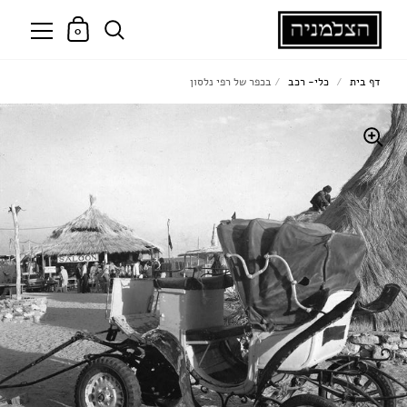
0
דף בית
/
כלי- רכב
/
בכפר של רפי נלסון