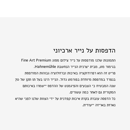
הדפסות על נייר ארכיוני
התמונות שלנו מודפסות על נייר צילום מסוג Fine Art Premium
בגימור מט, מבית יצרנית הנייר הנחשבת Hahnemühle.
פריט זה הוא רפרודוקציה באיכות וברזולוציה גבוהות המודפסת
בנפרד במדפסת מיוחדת בפורמט גדול. הנייר הינו בעל תו תקן של 70
שנה המבטיח כי הצבעים והפיגמנט של ההדפס יישמרו באיכותם
המקורית גם לאחר כמה עשורים.
כל הדפסה עוברת בקרת איכות קפדנית על ידי הצוות שלנו לפני שהיא
נארזת באריזה ייעודית.