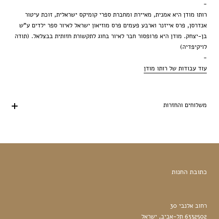
-
רותו מודן היא אמנית, מאיירת ומחברת ספרי קומיקס ישראלית, זוכת עיטור
אנדרסן, פרס אייזנר וארבע פעמים פרס מוזיאון ישראל לאיור ספר ילדים ע"ש
בן-יצחק. מודן היא פרופסור חבר לאיור בחוג לתקשורת חזותית בבצלאל. (תודה
לויקיפדיה)
-
עוד עבודות של רותו מודן
משלוחים והחזרות
כתובת החנות
רחוב אלנבי 30
6332502 תל-אביב, ישראל