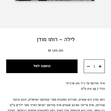
לילה - רותו מודן
120.00 ₪
הוספה לסל
איור מודפס על נייר מט ארכיוני
גודל 21x 29.7 ס"מ
רותו מודן היא אמנית, מאיירת ומחברת ספרי קומיקס ישראלית, זוכת עיטור
אנדרסן, פרס אייזנר וארבע פעמים פרס מוזיאון ישראל לאיור ספר ילדים ע"ש
בן-יצחק. מודן היא פרופסור חבר לאיור בחוג לתקשורת חזותית בבצלאל. (תודה