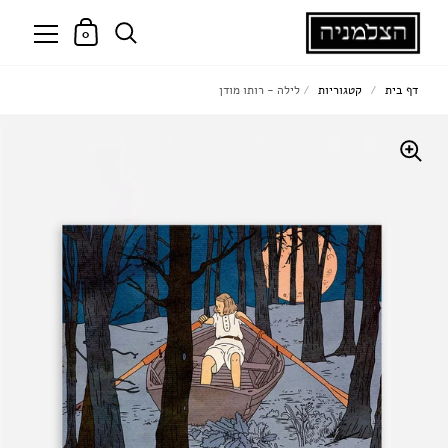
0
דף בית
/
קטגוריות
/
לילה - רותו מודן