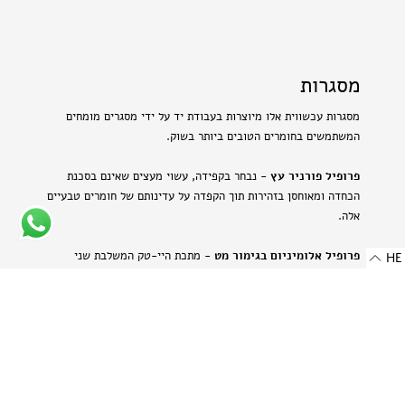
מסגרות
מסגרות עכשווית אלו מיוצרות בעבודת יד על ידי מסגרים מומחים
המשתמשים בחומרים הטובים ביותר בשוק.
פרופיל פורניר עץ
- נבחר בקפידה, עשוי מעצים שאינם בסכנת
הכחדה ומאוחסן בזהירות תוך הקפדה על עדינותם של חומרים טבעיים
אלה.
פרופיל אלומיניום בגימור מט
- מתכת היי-טק המשלבת שני
HE
יתרונות: קלילות וחוזק. תהליך הייצור הייחודי מבליט את המרקם
הטבעי של האלומיניום ויוצר מראה עדין ומתוחכם.
-
רוחב: 8 מ"מ | 0.314 אינץ'