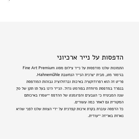
הדפסות על נייר ארכיוני
התמונות שלנו מודפסות על נייר צילום מסוג Fine Art Premium
בגימור מט, מבית יצרנית הנייר הנחשבת Hahnemühle.
פריט זה הוא רפרודוקציה באיכות וברזולוציה גבוהות המודפסת
בנפרד במדפסת מיוחדת בפורמט גדול. הנייר הינו בעל תו תקן של 70
שנה המבטיח כי הצבעים והפיגמנט של ההדפס יישמרו באיכותם
המקורית גם לאחר כמה עשורים.
כל הדפסה עוברת בקרת איכות קפדנית על ידי הצוות שלנו לפני שהיא
נארזת באריזה ייעודית.