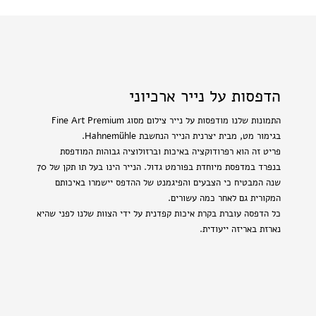
הדפסות על נייר ארכיוני
התמונות שלנו מודפסות על נייר צילום מסוג Fine Art Premium
בגימור מט, מבית יצרנית הנייר הנחשבת Hahnemühle.
פריט זה הוא רפרודוקציה באיכות וברזולוציה גבוהות המודפסת
בנפרד במדפסת מיוחדת בפורמט גדול. הנייר הינו בעל תו תקן של 70
שנה המבטיח כי הצבעים והפיגמנט של ההדפס יישמרו באיכותם
המקורית גם לאחר כמה עשורים.
כל הדפסה עוברת בקרת איכות קפדנית על ידי הצוות שלנו לפני שהיא
נארזת באריזה ייעודית.