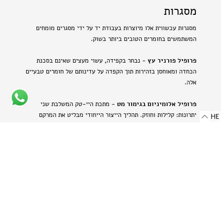
מסגרות
מסגרות עכשווית אלו מיוצרות בעבודת יד על ידי מסגרים מומחים
המשתמשים בחומרים הטובים ביותר בשוק.
פרופיל פורניר עץ
- נבחר בקפידה, עשוי מעצים שאינם בסכנת
הכחדה ומאוחסן בזהירות תוך הקפדה על עדינותם של חומרים טבעיים
אלה.
פרופיל אלומיניום בגימור מט
- מתכת היי-טק המשלבת שני
יתרונות: קלילות וחוזק. תהליך הייצור הייחודי מבליט את המרקם
HE
הטבעי של האלומיניום ויוצר מראה עדין ומתוחכם.
-
רוחב: 8 מ"מ | 0.314 אינץ'