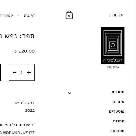
EN
EN
HE
HE
דף בית
/
קטגוריות
0
ספר: נפש ח
220.00 ₪
תמונות
איורים
דנה דרוויש
2024
פוסטרים
מתנות
'נפש חיה בי' הוא ס
מסגרות
דרוויש, המשתמש בצ