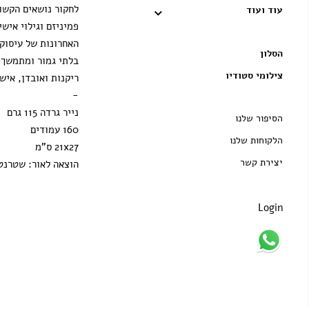
לחקור נושאים הקשו
עוד ועוד
פמיניזם וגילוי איש
האחרונות של עיסוקה
הסלון
בלתי גמור ומתמשך ש
צילומי סטודיו
ריקנות ואובדן, אישה
-
נייר גרדה 115 גרם
הסיפור שלנו
160 עמודים
הלקוחות שלנו
21x27 ס"מ
יצירת קשר
הוצאה לאור: שטרנ
Login