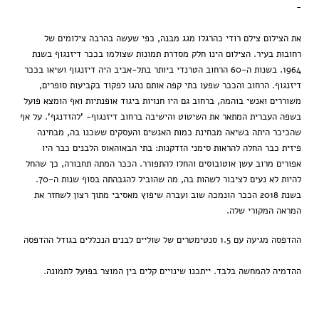
-
את הצילום צילם רודי כהרגלו מגג מבנה, כפי שעשה בהרבה צילומים של
רחובות בעיר. הצילום הינו חלק מסדרת תמונות שצולמו בככר דיזנגוף בשנת
1964. בשנות ה-60 הרחוב הטרנדי ביותר בתל-אביב היה דיזנגוף ושיאו בככר
דיזנגוף. הרחוב והככר שפעו בתי קפה אותם נהגו לפקוד בקביעות סופרים,
משוררים ואנשי בוהמה, ברחוב גם היו חנויות ביגוד אופנתיות ואף הומצא פועל
בשפה העברית המתאר את השיטוט והישיבה ברחוב דיזנגוף- 'להזדנגף'. על אף
שהכיכר היתה בשיאה מבחינת כמות האנשים והעסקים ששכנו בה, מבחינה
פיזית כבר החלה להראות סימני הזדקנות: בתי הבאוהאוס הלבנים כבר היו
אפורים מרוב עשן אוטובוסים והחלו להתפורר. הככר המתה תחבורה, כך שהחל
להיות לא נעים לציבור לשהות בה, מה שהוביל להגבהתה בסוף שנות ה-70.
בשנת 2018 הככר הונמכה שוב ועברה שיפוץ מאסיבי מתוך רצון לשחזר את
המראה המקורי שלה.
ההדפסה מגיעה עם 1.5 סנטימטרים של שוליים לבנים הנכללים בגודל ההדפסה
ההדמיה להמחשה בלבד. ייתכנו שינויים קלים בין המוצר בפועל לתמונה.