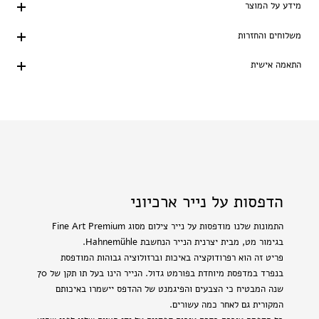
מידע על המוצר
משלוחים והחזרות
התאמה אישית
הדפסות על נייר ארכיוני
התמונות שלנו מודפסות על נייר צילום מסוג Fine Art Premium
בגימור מט, מבית יצרנית הנייר הנחשבת Hahnemühle.
פריט זה הוא רפרודוקציה באיכות וברזולוציה גבוהות המודפסת
בנפרד במדפסת מיוחדת בפורמט גדול. הנייר הינו בעל תו תקן של 70
שנה המבטיח כי הצבעים והפיגמנט של ההדפס יישמרו באיכותם
המקורית גם לאחר כמה עשורים.