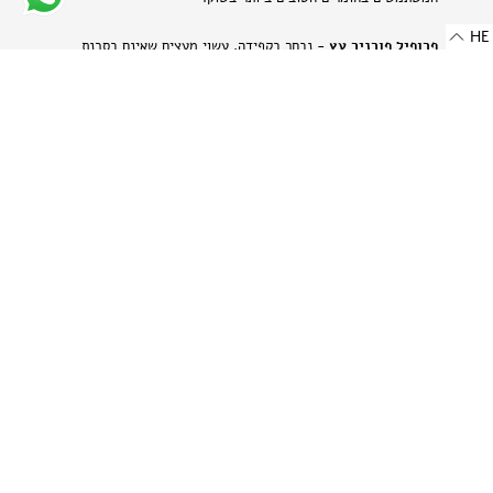
HE
פרופיל פורניר עץ
- נבחר בקפידה, עשוי מעצים שאינם בסכנת
הכחדה ומאוחסן בזהירות תוך הקפדה על עדינותם של חומרים טבעיים
אלה.
פרופיל אלומיניום בגימור מט
- מתכת היי-טק המשלבת שני
יתרונות: קלילות וחוזק. תהליך הייצור הייחודי מבליט את המרקם
הטבעי של האלומיניום ויוצר מראה עדין ומתוחכם.
-
רוחב: 8 מ"מ | 0.314 אינץ'