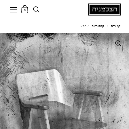
0
דף בית
/
קטגוריות
/
כסא