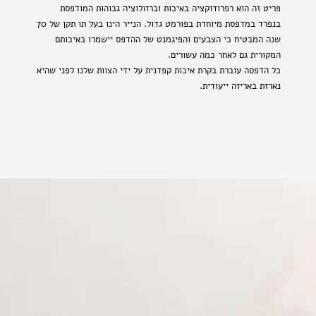
פריט זה הוא רפרודוקציה באיכות וברזולוציה גבוהות המודפסת
בנפרד במדפסת מיוחדת בפורמט גדול. הנייר הינו בעל תו תקן של 70
שנה המבטיח כי הצבעים והפיגמנט של ההדפס יישמרו באיכותם
המקורית גם לאחר כמה עשורים.
כל הדפסה עוברת בקרת איכות קפדנית על ידי הצוות שלנו לפני שהיא
נארזת באריזה ייעודית.