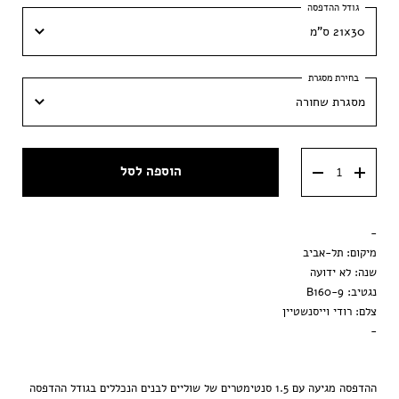
21x30 ס"מ
21x30 ס"מ
מסגרת שחורה
30x42 ס״מ
מסגרת שחורה
40x60 ס״מ
הוספה לסל
מסגרת וונגה
50x70 ס״מ
מסגרת ענבר
-
הדפסה בלבד
מיקום: תל-אביב
שנה: לא ידועה
נגטיב: B160-9
צלם: רודי וייסנשטיין
-
ההדפסה מגיעה עם 1.5 סנטימטרים של שוליים לבנים הנכללים בגודל ההדפסה