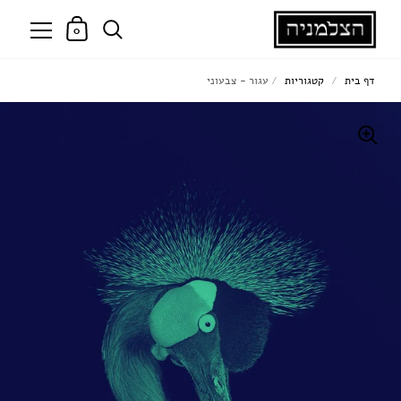
0
דף בית
/
קטגוריות
/
עגור - צבעוני