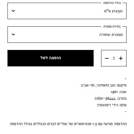
21x30 ס"מ
21x30 ס"מ
מסגרת שחורה
30x42 ס״מ
מסגרת שחורה
40x60 ס״מ
הוספה לסל
מסגרת וונגה
50x70 ס״מ
מסגרת ענבר
-
הדפסה בלבד
מיקום: הגן הזאולוגי, תל-אביב
שנה: 1961
נגטיב: 38444-color
צלם: רודי ויסנשטין
-
ההדפסה מגיעה עם 1.5 סנטימטרים של שוליים לבנים הנכללים בגודל ההדפסה