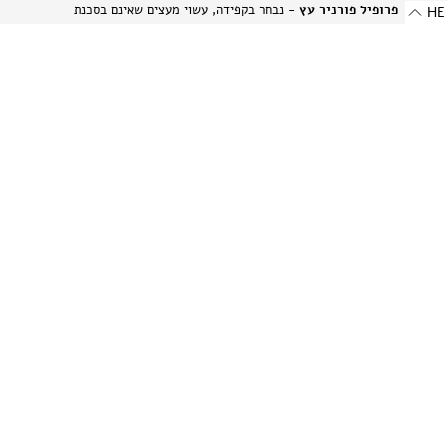
פרופיל פורניר עץ
- נבחר בקפידה, עשוי מעצים שאינם בסכנת
HE
הכחדה ומאוחסן בזהירות תוך הקפדה על עדינותם של חומרים טבעיים
אלה.
פרופיל אלומיניום בגימור מט
- מתכת היי-טק המשלבת שני
יתרונות: קלילות וחוזק. תהליך הייצור הייחודי מבליט את המרקם
הטבעי של האלומיניום ויוצר מראה עדין ומתוחכם.
-
רוחב: 8 מ"מ | 0.314 אינץ'