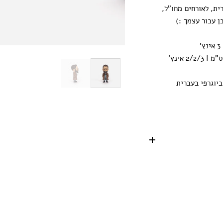
ית
,
לאורחים
מחו
"
ל
,
ן
עבור
עצמך
:)
יוגרפי בעברית