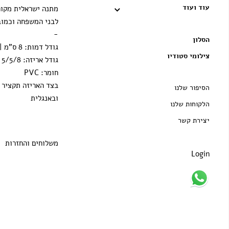
עוד ועוד
מתנה
ישראלית
מקור
לבני
המשפחה
וכמוב
-
הסלון
גודל דמות: 8 ס"מ | 3 אינץ'
צילומי סטודיו
גודל אריזה: 5/5/8 ס"מ | 2/2/3 אינץ'
חומר: PVC
בצד האריזה תקציר ב
הסיפור שלנו
ובאנגלית
הלקוחות שלנו
יצירת קשר
משלוחים והחזרות
Login