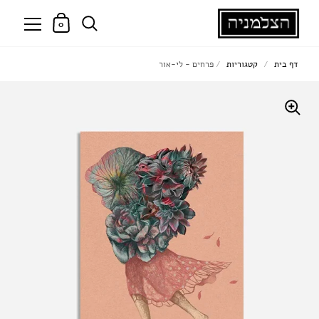
0
דף בית
/
קטגוריות
/
פרחים - לי-אור