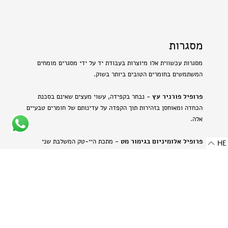
מסגרות
מסגרות עכשווית אלו מיוצרות בעבודת יד על ידי מסגרים מומחים
המשתמשים בחומרים הטובים ביותר בשוק.
פרופיל פורניר עץ
- נבחר בקפידה, עשוי מעצים שאינם בסכנת
הכחדה ומאוחסן בזהירות תוך הקפדה על עדינותם של חומרים טבעיים
אלה.
פרופיל אלומיניום בגימור מט
- מתכת היי-טק המשלבת שני
HE
יתרונות: קלילות וחוזק. תהליך הייצור הייחודי מבליט את המרקם
הטבעי של האלומיניום ויוצר מראה עדין ומתוחכם.
-
רוחב: 8 מ"מ | 0.314 אינץ'