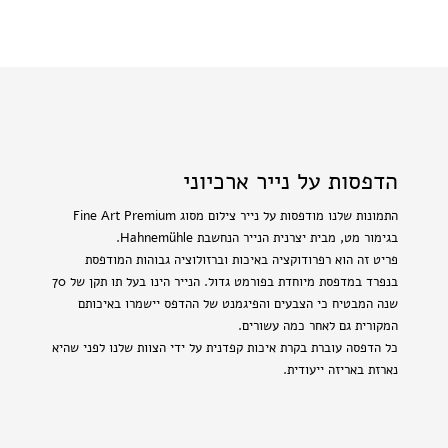
הדפסות על נייר ארכיוני
התמונות שלנו מודפסות על נייר צילום מסוג Fine Art Premium
בגימור מט, מבית יצרנית הנייר הנחשבת Hahnemühle.
פריט זה הוא רפרודוקציה באיכות וברזולוציה גבוהות המודפסת
בנפרד במדפסת מיוחדת בפורמט גדול. הנייר הינו בעל תו תקן של 70
שנה המבטיח כי הצבעים והפיגמנט של ההדפס יישמרו באיכותם
המקורית גם לאחר כמה עשורים.
כל הדפסה עוברת בקרת איכות קפדנית על ידי הצוות שלנו לפני שהיא
נארזת באריזה ייעודית.