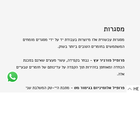
מסגרות
מסגרות עכשווית אלו מיוצרות בעבודת יד על ידי מסגרים מומחים
המשתמשים בחומרים הטובים ביותר בשוק.
פרופיל פורניר עץ
- נבחר בקפידה, עשוי מעצים שאינם בסכנת
הכחדה ומאוחסן בזהירות תוך הקפדה על עדינותם של חומרים טבעיים
אלה.
פרופיל אלומיניום בגימור מט
- מתכת היי-טק המשלבת שני
HE
יתרונות: קלילות וחוזק. תהליך הייצור הייחודי מבליט את המרקם
הטבעי של האלומיניום ויוצר מראה עדין ומתוחכם.
-
רוחב: 8 מ"מ | 0.314 אינץ'