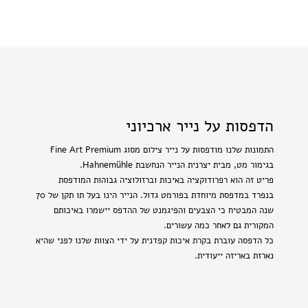
הדפסות על נייר ארכיוני
התמונות שלנו מודפסות על נייר צילום מסוג Fine Art Premium
בגימור מט, מבית יצרנית הנייר הנחשבת Hahnemühle.
פריט זה הוא רפרודוקציה באיכות וברזולוציה גבוהות המודפסת
בנפרד במדפסת מיוחדת בפורמט גדול. הנייר הינו בעל תו תקן של 70
שנה המבטיח כי הצבעים והפיגמנט של ההדפס יישמרו באיכותם
המקורית גם לאחר כמה עשורים.
כל הדפסה עוברת בקרת איכות קפדנית על ידי הצוות שלנו לפני שהיא
נארזת באריזה ייעודית.