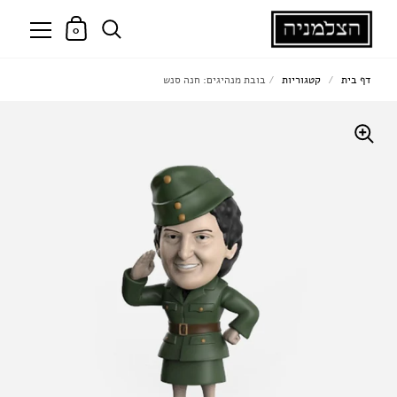
0
דף בית
/
קטגוריות
/
בובת מנהיגים: חנה סנש