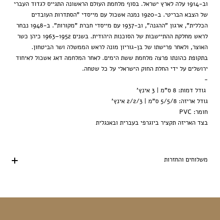
וב-1914 עלה לארץ ישראל. בסוף מלחמת העולם הראשונה התגייס לגדוד העברי
של הצבא הבריטי. ב-1920 נמנה אשכול עם מייסדי "הסתדרות העובדים
הכללית”, ארגון "ההגנה", וב-1937 עם מייסדי חברת "מקורות". ב-1948 נבחר
לראש מחלקת ההתיישבות של הסוכנות היהודית. בשנים 1952–1963 כיהן כשר
האוצר, ולאחר פרישתו של בן-גוריון מונה לראש הממשלה ושר הביטחון.
בתקופת כהונתו פרצה מלחמת ששת הימים. לאחר המלחמה דאג אשכול לאיחוד
ירושלים על ידי החלת החוק הישראלי על כל שטחה.
-
גודל דמות: 8 ס"מ | 3 אינץ'
גודל אריזה: 5/5/8 ס"מ | 2/2/3 אינץ'
חומר: PVC
בצד האריזה תקציר ביוגרפי בעברית ובאנגלית
משלוחים והחזרות