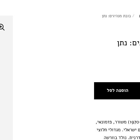
/
בובת מנהיגים: נתן
ם: נתן
הוספה לסל
נתן אלתרמן (1970-1910) משורר, פזמונאי,
 ישראלי. מגדולי חלוצי
רנית. נולד בוורשה