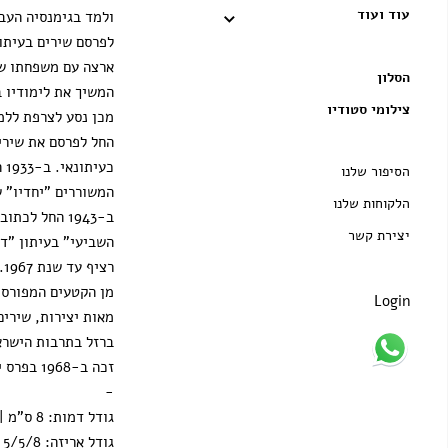
עוד ועוד
ולמד בגימנסיה העב
ארצה עם משפחתו ש
הסלון
המשיך את לימודיו ב
צילומי סטודיו
החל לפרסם את שיריו
כע
הסיפור שלנו
המשוררים "יחדיו" 
הלקוחות שלנו
ב-1943 החל לכ
יצירת קשר
השביעי" בעיתון "ד
רצ
מן הקטעים המפורסמ
Login
מאות יצירות, שירים
ברזל בתרבות הישראל
זכה ב-1968 בפרס ישראל לספרות.
-
גודל דמות: 8 ס"מ | 3 אינץ'
גודל אריזה: 5/5/8 ס"מ | 2/2/3 אינץ'