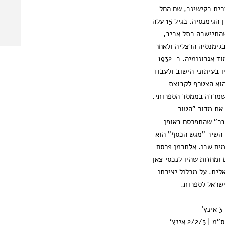
רית בקישינב, שם החל
לפרסם שירים בעיתון הגימנסיה. בגיל 15 עלה
התיישבה בתל אביב,
גימנסיה הרצליה ולאחר
מכן נסע לצרפת ללמוד אגרונומיה. ב-1932
 בעיתוני הישוב ולעבוד
יתונאי. ב-1933 הוא הצטרף לקבוצת
שמרדה בממסד הספרותי.
תוב את מדור "הטור
בר" שהתפרסם באופן
יף עד שנת 1967. השיר "מגש הכסף" הוא
ים שבו. אלתרמן פרסם
 ומחזות שהיו לנכסי צאן
ית. על מכלול יצירתו