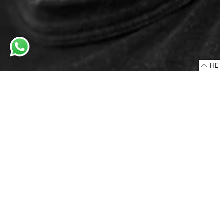
HE
כתובת החנות
רחוב אלנבי 30
6332502 תל-אביב, ישראל
-