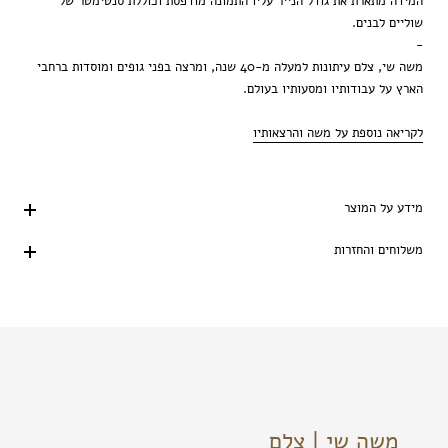
המידה מתארת את גודל הנייר עליו התמונה מודפסת וכוללת סנטימטר של
שוליים לבנים.
-
משה שי, צלם עיתונות למעלה מ-40 שנה, ומרצה בפני גופים ומוסדות ברחבי
הארץ על עבודותיו ומסעותיו בעולם.
לקריאה נוספת על משה והרצאותיו
מידע על המוצר
משלוחים והחזרות
משה שי | צלם