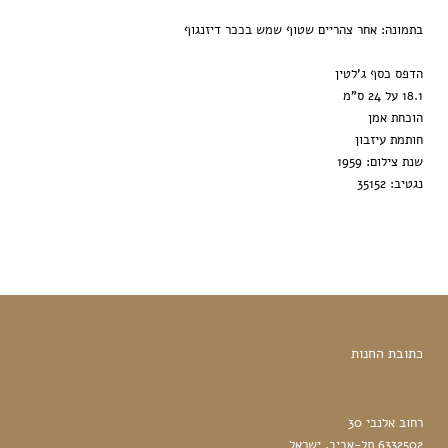
בתמונה: אחר צהריים שטוף שמש בככר דיזנגוף
הדפס כסף ג'לטין
18.1 על 24 ס"מ
הוכחת אמן
חותמת עיזבון
שנת צילום: 1959
נגטיב: 35152
כתובת החנות
רחוב אלנבי 30
6332502 תל-אביב, ישראל