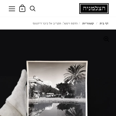
0
דף בית
/
קטגוריות
/
הדפס וינטג': תקריב על כיכר דיזנגוף