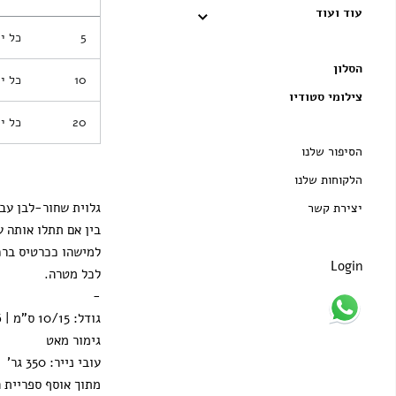
עוד ועוד
5
כל י
הסלון
10
כל י
צילומי סטודיו
20
כל י
הסיפור שלנו
הלקוחות שלנו
גלוית שחור-לבן עבה
יצירת קשר
בין אם תתלו אותה ע
למישהו ככרטיס ברכ
Login
לכל מטרה.
-
גודל: 10/15 ס"מ | 4/6 אינץ'
גימור מאט
עובי נייר: 350 גר'
מתוך אוסף ספריית ה