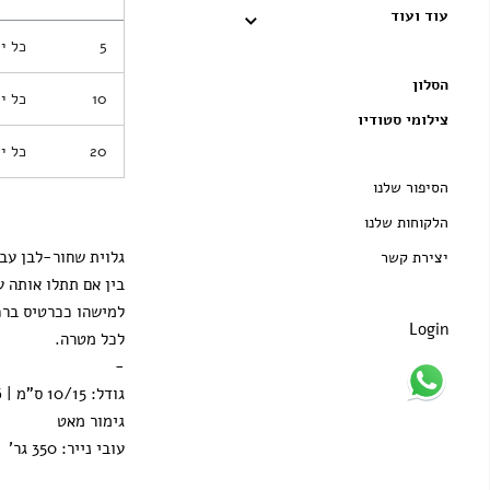
עוד ועוד
5
כל י
הסלון
10
כל י
צילומי סטודיו
20
כל י
הסיפור שלנו
הלקוחות שלנו
גלוית שחור-לבן עבה
יצירת קשר
בין אם תתלו אותה ע
למישהו ככרטיס ברכ
Login
לכל מטרה.
-
גודל: 10/15 ס"מ | 4/6 אינץ'
גימור מאט
עובי נייר: 350 גר'