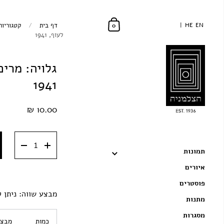
EN
EN
HE
HE
דף בית
/
קטגוריות
0
לעוף, 1941
גלויה: מרים
1941
10.00 ₪
תמונות
איורים
פוסטרים
מבצע שווה: ניתן ל
מתנות
מסגרות
כמות
מבצע