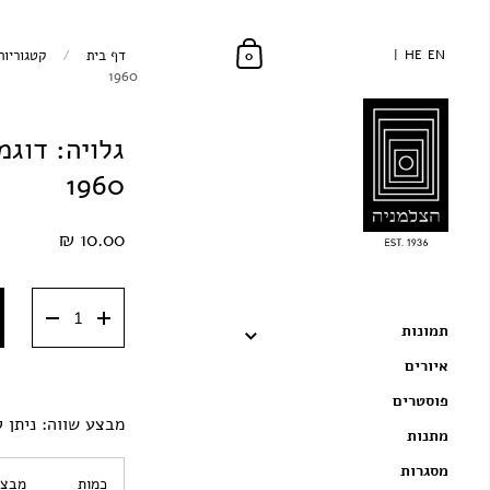
EN
EN
HE
HE
דף בית
/
קטגוריות
0
1960
גלויה: דוגמ
1960
10.00 ₪
תמונות
איורים
פוסטרים
מבצע שווה: ניתן ל
מתנות
מסגרות
כמות
מבצע