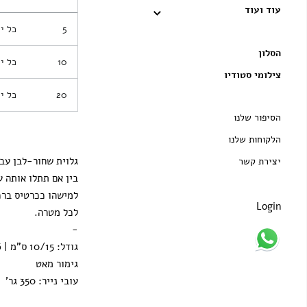
עוד ועוד
5
כל י
הסלון
10
כל י
צילומי סטודיו
20
כל י
הסיפור שלנו
הלקוחות שלנו
גלוית שחור-לבן עבה
יצירת קשר
בין אם תתלו אותה ע
למישהו ככרטיס ברכ
Login
לכל מטרה.
-
גודל: 10/15 ס"מ | 4/6 אינץ'
גימור מאט
עובי נייר: 350 גר'