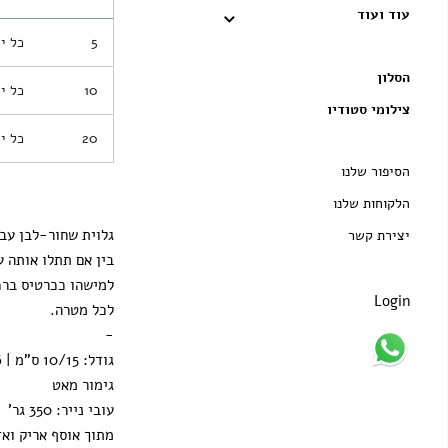
עוד ועוד
5
כל י
הסלון
10
כל י
צילומי סטודיו
20
כל י
הסיפור שלנו
הלקוחות שלנו
גלוית שחור-לבן עבה
יצירת קשר
בין אם תתלו אותה ע
למישהו ככרטיס ברכ
Login
לכל מטרה.
-
גודל: 10/15 ס"מ | 4/6 אינץ'
גימור מאט
עובי נייר: 350 גר'
מתוך אוסף אריק וא