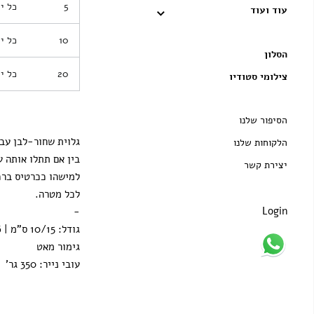
5
כל י
עוד ועוד
10
כל י
הסלון
20
כל י
צילומי סטודיו
הסיפור שלנו
גלוית שחור-לבן עבה
הלקוחות שלנו
בין אם תתלו אותה ע
יצירת קשר
למישהו ככרטיס ברכ
לכל מטרה.
Login
-
גודל: 10/15 ס"מ | 4/6 אינץ'
גימור מאט
עובי נייר: 350 גר'