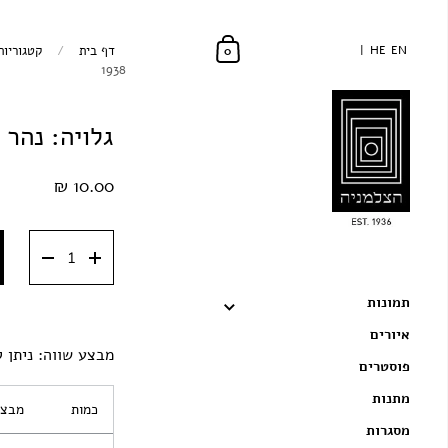
EN
EN
HE
HE
דף בית
/
קטגוריות
0
1938
גלויה: נהר היר
10.00 ₪
תמונות
איורים
מבצע שווה: ניתן ל
פוסטרים
מתנות
כמות
מבצע
מסגרות