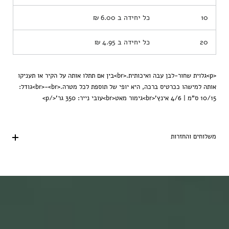
10
כל יחידה ב
6.00 ₪
20
כל יחידה ב
4.95 ₪
<p>גלוית שחור-לבן עבה ואיכותית.<br>בין אם תתלו אותה על הקיר או תעניקו
אותה למישהו ככרטיס ברכה, היא יופי של תוספת לכל מטרה.<br>-<br>גודל:
10/15 ס"מ | 4/6 אינץ'<br>גימור מאט<br>עובי נייר: 350 גר'</p>
משלוחים והחזרות