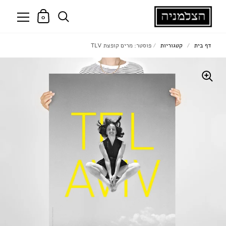
0
דף בית
/
קטגוריות
/
פוסטר: מרים קופצת TLV