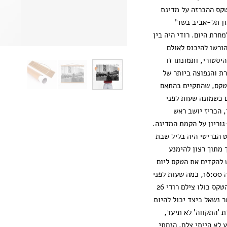
טקס ההכרזה על מדינת
ון תל-אביב בשד'
 בת"א למחרת היום. רודי היה בין
ורשו להיכנס לאולם
יסטורי, ותמונתו זו
ת והנפוצה ביותר של
טקס, שהתקיים בהתאם
כשמונה שעות לפני
 הכריז יושב ראש
וריון על הקמת המדינה.
 הבריטי היה בליל שבת
אי, אך מתוך רצון להימנע
 להקדים את הטקס ליום
שישי 14 במאי בשעה 16:00, כמה שעות לפני
כניסת השבת. בכל הטקס כולו צילם רודי 26
 נשאל כיצד יכול להיות
 'התקווה' לא תיעד,
ע לא הייתי צלם. הנחתי