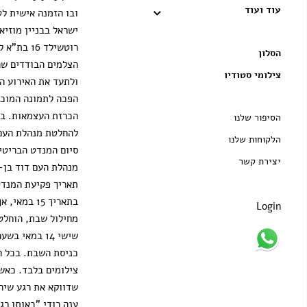
עוד ועוד
ובו הזמנה אישית ל
ישראל בבניין מוזיא
רוטשילד 16
הסלון
הצלמים הבודדים שה
צילומי סטודיו
ולתעד את האירוע הה
הפכה לתמונה המוכר
הכרזת העצמאות. ב
הסיפור שלנו
להחלטת מנהלת העם 
הלקוחות שלנו
סיום המנדט הבריטי,
יצירת קשר
מנהלת העם דוד בן-ג
תאריך פקיעת המנדט
בתאריך 15 במ
Login
מחילול שבת, הוחלט
צילומים בלבד. כאשר
שדווקא את רגע שירת
ענה רודי "באותו רג