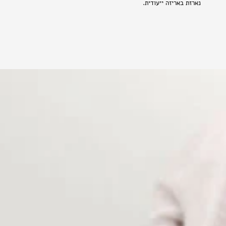
נארזת באריזה ייעודית.