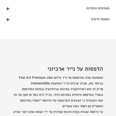
משלוחים והחזרות
התאמה אישית
הדפסות על נייר ארכיוני
התמונות שלנו מודפסות על נייר צילום מסוג Fine Art Premium
בגימור מט, מבית יצרנית הנייר הנחשבת Hahnemühle.
פריט זה הוא רפרודוקציה באיכות וברזולוציה גבוהות המודפסת
בנפרד במדפסת מיוחדת בפורמט גדול. הנייר הינו בעל תו תקן של 70
שנה המבטיח כי הצבעים והפיגמנט של ההדפס יישמרו באיכותם
המקורית גם לאחר כמה עשורים.
כל הדפסה עוברת בקרת איכות קפדנית על ידי הצוות שלנו לפני שהיא