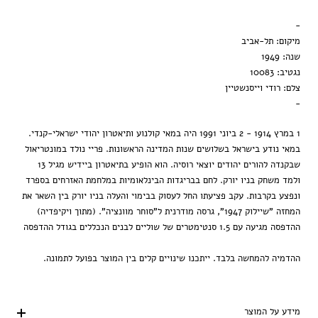
מסגרת שחורה
-
הדפסה בלבד
מיקום: תל-אביב
שנה: 1949
נגטיב: 10083
צלם: רודי וייסנשטיין
-
1 במרץ 1914 - 2 ביוני 1991 היה במאי קולנוע ותיאטרון יהודי ישראלי-קנדי.
במאי נודע בישראל בשלושים שנות המדינה הראשונות. פריי נולד במונטריאול
שבקנדה להורים יהודים יוצאי רוסיה. הוא הופיע בתיאטרון ביידיש מגיל 13
ולמד משחק בניו יורק. לחם בבריגדות הבינלאומיות במלחמת האזרחים בספרד
ונפצע בקרבות. עקב פציעתו החל לעסוק בבימוי והעלה בניו יורק בין השאר את
המחזה "שיילוק 1947", גרסה מודרנית ל"סוחר מוונציה". (מתוך ויקיפדיה)
ההדפסה מגיעה עם 1.5 סנטימטרים של שוליים לבנים הנכללים בגודל ההדפסה
ההדמיה להמחשה בלבד. ייתכנו שינויים קלים בין המוצר בפועל לתמונה.
מידע על המוצר