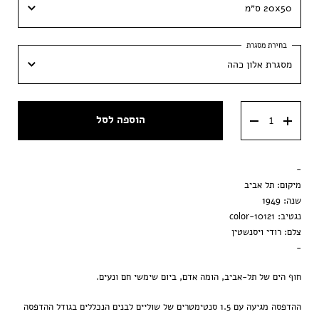
20x50 ס״מ
20x50 ס״מ
מסגרת אלון כהה
35x85 ס״מ
מסגרת אלון כהה
הוספה לסל
מסגרת אלון בהיר
מסגרת שחורה
-
דיבונד (אלומיניום כפול וגב)
מיקום: תל אביב
שנה: 1949
דיבונד בציפוי זכוכית אקרילית
נגטיב: 10121-color
צלם: רודי ויסנשטין
הדפסה בלבד
-
חוף הים של תל-אביב, הומה אדם, ביום שימשי חם ונעים.
ההדפסה מגיעה עם 1.5 סנטימטרים של שוליים לבנים הנכללים בגודל ההדפסה