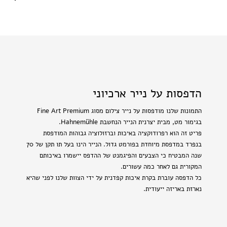
הדפסות על נייר ארכיוני
התמונות שלנו מודפסות על נייר צילום מסוג Fine Art Premium
בגימור מט, מבית יצרנית הנייר הנחשבת Hahnemühle.
פריט זה הוא רפרודוקציה באיכות וברזולוציה גבוהות המודפסת
בנפרד במדפסת מיוחדת בפורמט גדול. הנייר הינו בעל תו תקן של 70
שנה המבטיח כי הצבעים והפיגמנט של ההדפס יישמרו באיכותם
המקורית גם לאחר כמה עשורים.
כל הדפסה עוברת בקרת איכות קפדנית על ידי הצוות שלנו לפני שהיא
נארזת באריזה ייעודית.