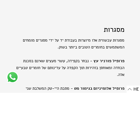
מסגרות
מסגרות עכשווית אלו מיוצרות בעבודת יד על ידי מסגרים מומחים
המשתמשים בחומרים הטובים ביותר בשוק.
פרופיל פורניר עץ
- נבחר בקפידה, עשוי מעצים שאינם בסכנת
הכחדה ומאוחסן בזהירות תוך הקפדה על עדינותם של חומרים טבעיים
אלה.
פרופיל אלומיניום בגימור מט
- מתכת היי-טק המשלבת שני
HE
יתרונות: קלילות וחוזק. תהליך הייצור הייחודי מבליט את המרקם
הטבעי של האלומיניום ויוצר מראה עדין ומתוחכם.
-
רוחב: 8 מ"מ | 0.314 אינץ'