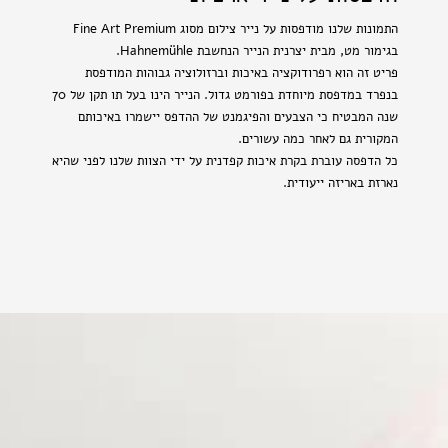
התמונות שלנו מודפסות על נייר צילום מסוג Fine Art Premium
בגימור מט, מבית יצרנית הנייר הנחשבת Hahnemühle.
פריט זה הוא רפרודוקציה באיכות וברזולוציה גבוהות המודפסת
בנפרד במדפסת מיוחדת בפורמט גדול. הנייר הינו בעל תו תקן של 70
שנה המבטיח כי הצבעים והפיגמנט של ההדפס יישמרו באיכותם
המקורית גם לאחר כמה עשורים.
כל הדפסה עוברת בקרת איכות קפדנית על ידי הצוות שלנו לפני שהיא
נארזת באריזה ייעודית.