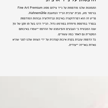
התמונות שלנו מודפסות על נייר צילום מסוג Fine Art Premium
בגימור מט, מבית יצרנית הנייר הנחשבת Hahnemühle.
פריט זה הוא רפרודוקציה באיכות וברזולוציה גבוהות המודפסת
בנפרד במדפסת מיוחדת בפורמט גדול. הנייר הינו בעל תו תקן של 70
שנה המבטיח כי הצבעים והפיגמנט של ההדפס יישמרו באיכותם
המקורית גם לאחר כמה עשורים.
כל הדפסה עוברת בקרת איכות קפדנית על ידי הצוות שלנו לפני שהיא
נארזת באריזה ייעודית.