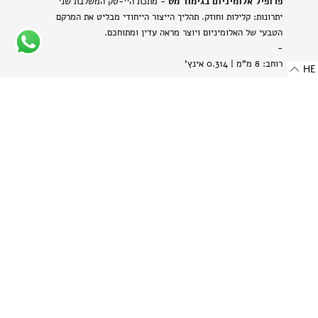
פרופיל אלומיניום בגימור מט
- מתכת היי-טק המשלבת שני
יתרונות: קלילות וחוזק. תהליך הייצור הייחודי מבליט את המרקם
הטבעי של האלומיניום ויוצר מראה עדין ומתוחכם.
-
רוחב: 8 מ"מ | 0.314 אינץ'
HE