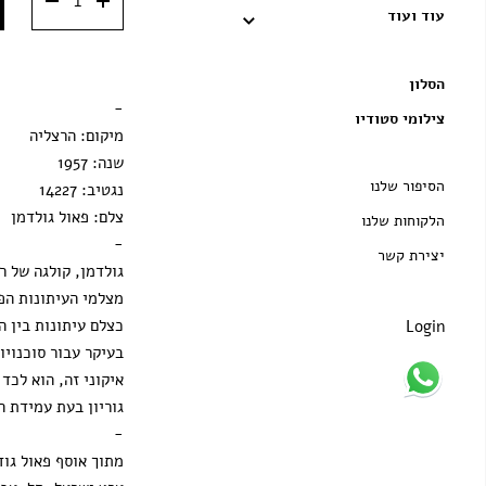
מסגרת שחורה
עוד ועוד
מסגרת ענבר
הסלון
הדפסה בלבד
-
צילומי סטודיו
מיקום: הרצליה
שנה: 1957
הסיפור שלנו
נגטיב:
14227
צלם: פאול גולדמן
הלקוחות שלנו
-
יצירת קשר
גולדמן, קולגה של רו
מצלמי העיתונות הפו
Login
בעיקר עבור סוכנויו
איקוני זה, הוא לכד
גוריון בעת עמידת 
-
מתוך אוסף פאול גוד