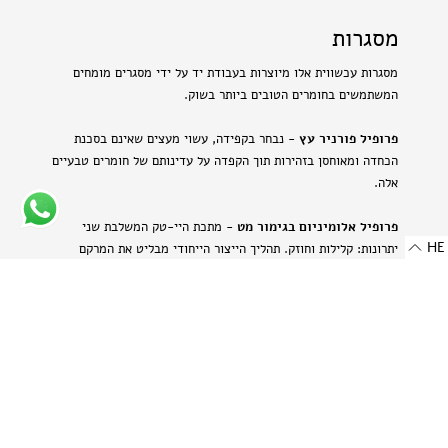
מסגרות
מסגרות עכשווית אלו מיוצרות בעבודת יד על ידי מסגרים מומחים
המשתמשים בחומרים הטובים ביותר בשוק.
פרופיל פורניר עץ
- נבחר בקפידה, עשוי מעצים שאינם בסכנת
הכחדה ומאוחסן בזהירות תוך הקפדה על עדינותם של חומרים טבעיים
אלה.
פרופיל אלומיניום בגימור מט
- מתכת היי-טק המשלבת שני
HE
יתרונות: קלילות וחוזק. תהליך הייצור הייחודי מבליט את המרקם
הטבעי של האלומיניום ויוצר מראה עדין ומתוחכם.
-
רוחב: 8 מ"מ | 0.314 אינץ'