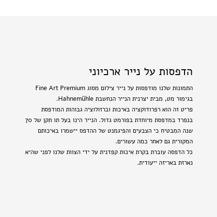
הדפסות על נייר ארכיוני
התמונות שלנו מודפסות על נייר צילום מסוג Fine Art Premium
בגימור מט, מבית יצרנית הנייר הנחשבת Hahnemühle.
פריט זה הוא רפרודוקציה באיכות וברזולוציה גבוהות המודפסת
בנפרד במדפסת מיוחדת בפורמט גדול. הנייר הינו בעל תו תקן של 70
שנה המבטיח כי הצבעים והפיגמנט של ההדפס יישמרו באיכותם
המקורית גם לאחר כמה עשורים.
כל הדפסה עוברת בקרת איכות קפדנית על ידי הצוות שלנו לפני שהיא
נארזת באריזה ייעודית.