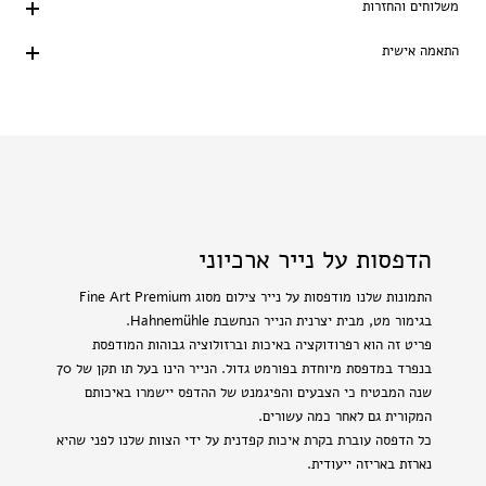
משלוחים והחזרות
התאמה אישית
הדפסות על נייר ארכיוני
התמונות שלנו מודפסות על נייר צילום מסוג Fine Art Premium
בגימור מט, מבית יצרנית הנייר הנחשבת Hahnemühle.
פריט זה הוא רפרודוקציה באיכות וברזולוציה גבוהות המודפסת
בנפרד במדפסת מיוחדת בפורמט גדול. הנייר הינו בעל תו תקן של 70
שנה המבטיח כי הצבעים והפיגמנט של ההדפס יישמרו באיכותם
המקורית גם לאחר כמה עשורים.
כל הדפסה עוברת בקרת איכות קפדנית על ידי הצוות שלנו לפני שהיא
נארזת באריזה ייעודית.