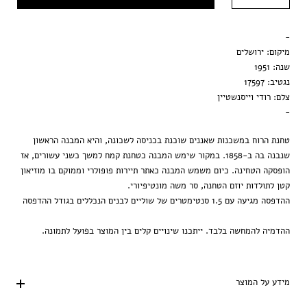
מסגרת שחורה
-
הדפסה בלבד
מיקום: ירושלים
שנה: 1951
נגטיב: 17597
צלם: רודי וייסנשטיין
-
טחנת הרוח במשכנות שאננים שוכנת בכניסה לשכונה, והיא המבנה הראשון
שנבנה בה ב-1858. במקור שימש המבנה כטחנת קמח למשך כשני עשורים, אז
הופסקה הטחינה. כיום משמש המבנה כאתר תיירות פופולרי וממוקם בו מוזיאון
קטן לתולדות יוזם הטחנה, סר משה מונטיפיורי.
ההדפסה מגיעה עם 1.5 סנטימטרים של שוליים לבנים הנכללים בגודל ההדפסה
ההדמיה להמחשה בלבד. ייתכנו שינויים קלים בין המוצר בפועל לתמונה.
מידע על המוצר